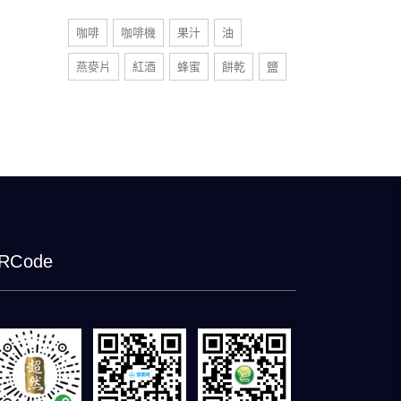
咖啡
咖啡機
果汁
油
燕麥片
紅酒
蜂蜜
餅乾
鹽
RCode