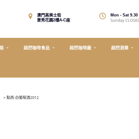
澳門高美士街
Mon - Sat 9.30 
Sunday CLOSE
景秀花園2樓A-C座
易
超然咖啡食品
超然咖啡廠
超然酒業
>
點西-白葡萄酒2012