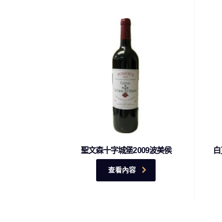
聖文森十字城堡2009波美侯
白
查看內容