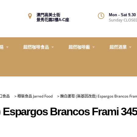
澳門高美士街
Mon - Sat 9.30 
Sunday CLOSE
景秀花園2樓A-C座
易
超然咖啡食品
超然咖啡廠
超然酒業
口食品
>
樽裝食品 Jarred Food
>
醃白蘆筍 (無基因改造) Espargos Brancos Fram
argos Brancos Frami 34