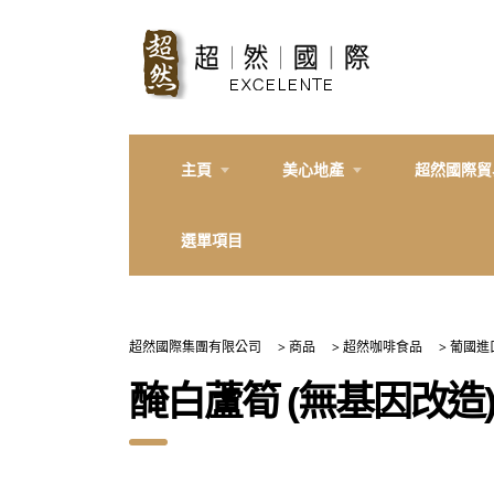
主頁
美心地產
超然國際貿
選單項目
超然國際集團有限公司
>
商品
>
超然咖啡食品
>
葡國進
醃白蘆筍 (無基因改造) Esp