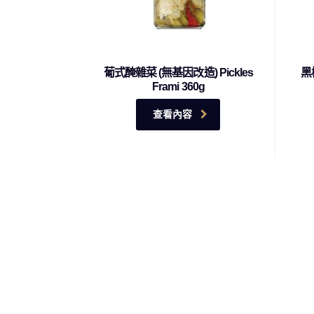
葡式醃雜菜 (無基因改造) Pickles
黑橄
Frami 360g
查看內容