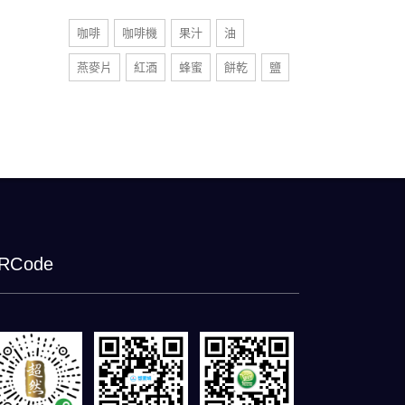
咖啡
咖啡機
果汁
油
燕麥片
紅酒
蜂蜜
餅乾
鹽
RCode