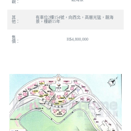
觀：
其
有車位2樓154號，向西北，高層光猛，靚海
他：
景，樓齡15年
售
H$4,800,000
價：