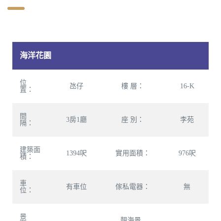
海洋花園
位
氹仔
樓 層：
16-K
置：
間
3房1廳
座 別：
李苑
隔：
建築面
1394呎
實用面積：
976呎
積：
車
有車位
傢私電器：
無
位：
景
靚海景